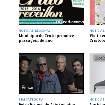
NOTÍCIAS
,
REGIONAL
NOTÍCIAS
Município do Crato promove
Visita e
passagem de ano
Cristób
SEM CATEGORIA
NOTÍCIAS
Feira Franca de Avis termina
Notícia