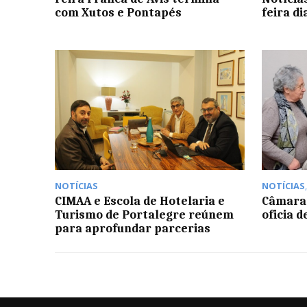
com Xutos e Pontapés
feira di
NOTÍCIAS
NOTÍCIAS
CIMAA e Escola de Hotelaria e
Câmara
Turismo de Portalegre reúnem
oficia 
para aprofundar parcerias