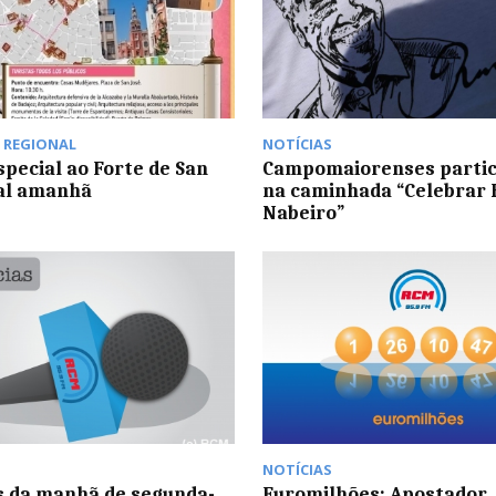
,
REGIONAL
NOTÍCIAS
special ao Forte de San
Campomaiorenses parti
al amanhã
na caminhada “Celebrar 
Nabeiro”
NOTÍCIAS
s da manhã de segunda-
Euromilhões: Apostador