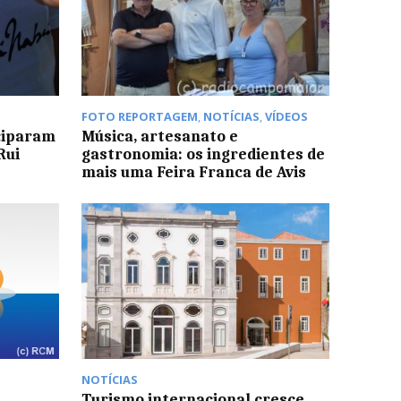
FOTO REPORTAGEM
,
NOTÍCIAS
,
VÍDEOS
ciparam
Música, artesanato e
Rui
gastronomia: os ingredientes de
mais uma Feira Franca de Avis
NOTÍCIAS
Turismo internacional cresce