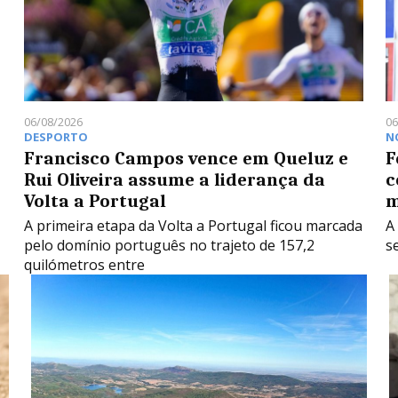
06/08/2026
06
DESPORTO
N
Francisco Campos vence em Queluz e
F
Rui Oliveira assume a liderança da
c
Volta a Portugal
m
A primeira etapa da Volta a Portugal ficou marcada
A
pelo domínio português no trajeto de 157,2
s
quilómetros entre