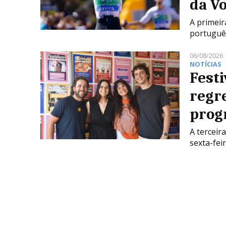
da Vo
A primeir
português
06/08/2026
NOTÍCIAS
Festi
regr
prog
A terceir
sexta-fei