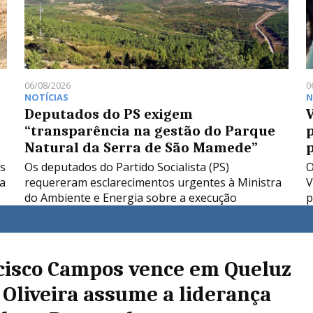
06/08/2026
0
NOTÍCIAS
N
Deputados do PS exigem
V
“transparência na gestão do Parque
Natural da Serra de São Mamede”
s
Os deputados do Partido Socialista (PS)
O
ta
requereram esclarecimentos urgentes à Ministra
V
do Ambiente e Energia sobre a execução
p
O
cisco Campos vence em Queluz
 Oliveira assume a liderança