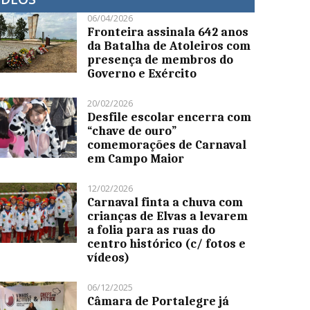
06/04/2026
Fronteira assinala 642 anos
da Batalha de Atoleiros com
presença de membros do
Governo e Exército
20/02/2026
Desfile escolar encerra com
“chave de ouro”
comemorações de Carnaval
em Campo Maior
12/02/2026
Carnaval finta a chuva com
crianças de Elvas a levarem
a folia para as ruas do
centro histórico (c/ fotos e
vídeos)
06/12/2025
Câmara de Portalegre já