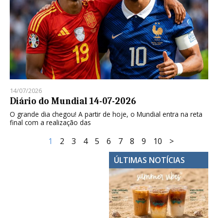
14/07/2026
Diário do Mundial 14-07-2026
O grande dia chegou! A partir de hoje, o Mundial entra na reta
final com a realização das
1
2
3
4
5
6
7
8
9
10
>
ÚLTIMAS NOTÍCIAS