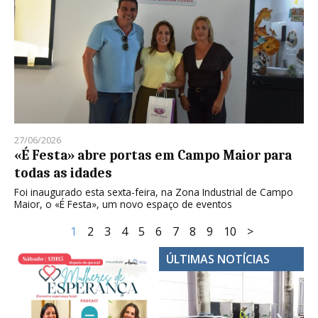
27/06/2026
«É Festa» abre portas em Campo Maior para
todas as idades
Foi inaugurado esta sexta-feira, na Zona Industrial de Campo
Maior, o «É Festa», um novo espaço de eventos
1
2
3
4
5
6
7
8
9
10
>
ÚLTIMAS NOTÍCIAS