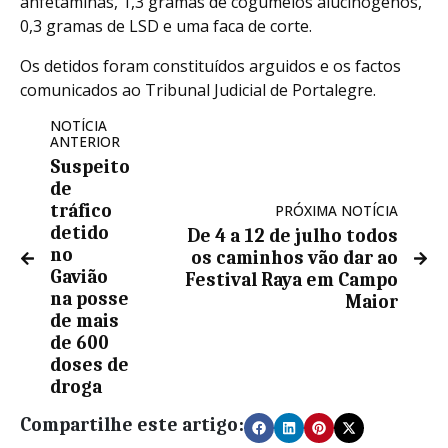
anfetaminas, 1,3 gramas de cogumelos alucinógenos,
0,3 gramas de LSD e uma faca de corte.
Os detidos foram constituídos arguidos e os factos
comunicados ao Tribunal Judicial de Portalegre.
NOTÍCIA
ANTERIOR
Suspeito
de
tráfico
PRÓXIMA NOTÍCIA
detido
De 4 a 12 de julho todos
no
os caminhos vão dar ao
Gavião
Festival Raya em Campo
na posse
Maior
de mais
de 600
doses de
droga
Compartilhe este artigo: