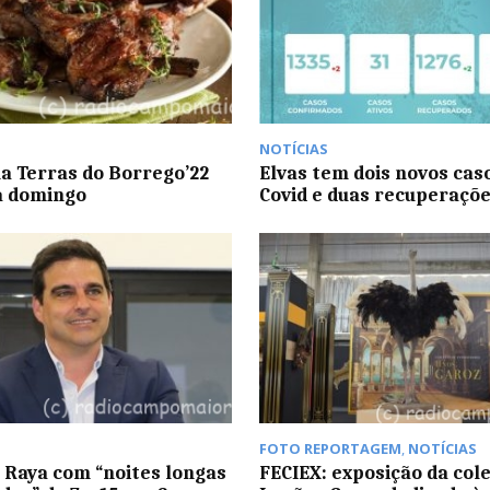
NOTÍCIAS
a Terras do Borrego’22
Elvas tem dois novos cas
a domingo
Covid e duas recuperaçõ
FOTO REPORTAGEM
,
NOTÍCIAS
l Raya com “noites longas
FECIEX: exposição da col