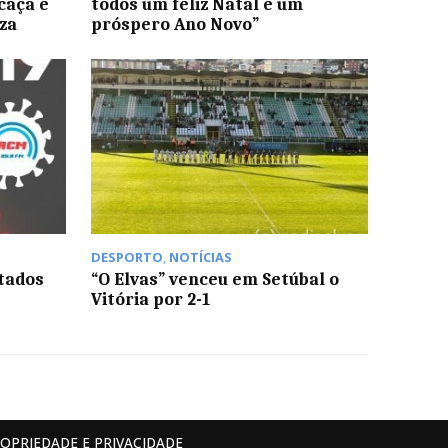
caça e
todos um feliz Natal e um
za
próspero Ano Novo”
DESPORTO
,
NOTÍCIAS
stados
“O Elvas” venceu em Setúbal o
Vitória por 2-1
ROPRIEDADE E PRIVACIDADE