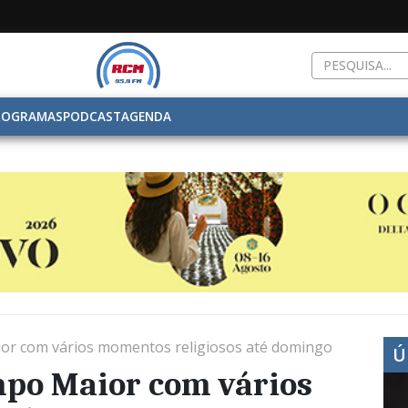
ROGRAMAS
PODCAST
AGENDA
r com vários momentos religiosos até domingo
Ú
po Maior com vários