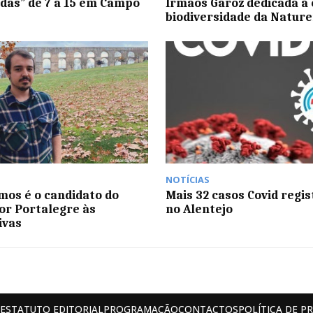
das” de 7 a 15 em Campo
Irmãos Garoz dedicada à 
biodiversidade da Nature
NOTÍCIAS
mos é o candidato do
Mais 32 casos Covid regi
or Portalegre às
no Alentejo
ivas
ESTATUTO EDITORIAL
PROGRAMAÇÃO
CONTACTOS
POLÍTICA DE P