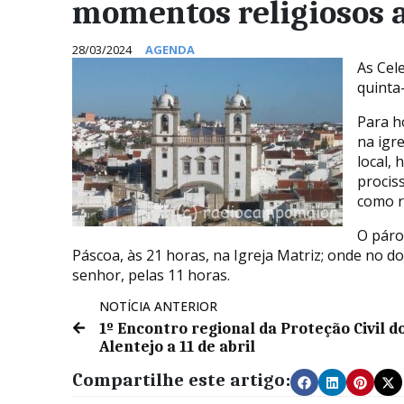
momentos religiosos 
28/03/2024
AGENDA
As Cel
quinta
Para ho
na igre
local, 
procis
como r
O páro
Páscoa, às 21 horas, na Igreja Matriz; onde no do
senhor, pelas 11 horas.
NOTÍCIA ANTERIOR
1º Encontro regional da Proteção Civil d
Alentejo a 11 de abril
Compartilhe este artigo: