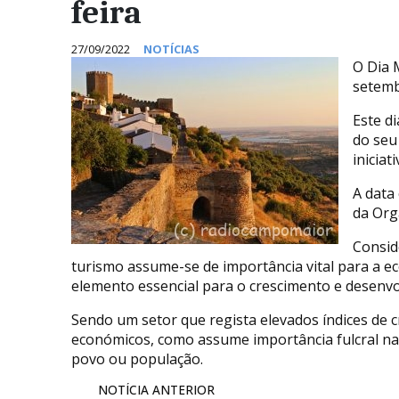
feira
27/09/2022
NOTÍCIAS
O Dia 
setemb
Este d
do seu 
inicia
A data
da Org
Consid
turismo assume-se de importância vital para a e
elemento essencial para o crescimento e desenv
Sendo um setor que regista elevados índices de 
económicos, como assume importância fulcral na
povo ou população.
NOTÍCIA ANTERIOR