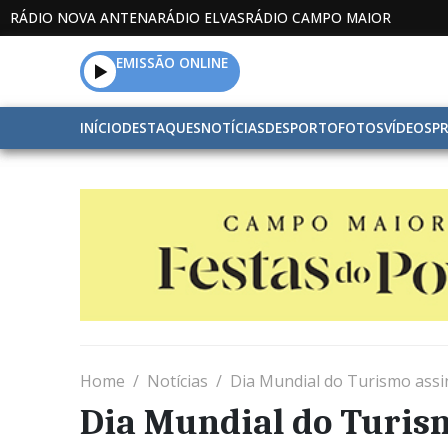
RÁDIO NOVA ANTENA
RÁDIO ELVAS
RÁDIO CAMPO MAIOR
EMISSÃO ONLINE
INÍCIO
DESTAQUES
NOTÍCIAS
DESPORTO
FOTOS
VÍDEOS
P
Home
Notícias
Dia Mundial do Turismo assin
Dia Mundial do Turism