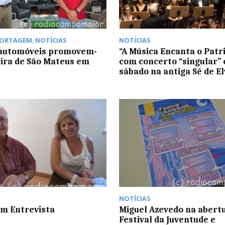
PORTAGEM
,
NOTÍCIAS
NOTÍCIAS
 automóveis promovem-
“A Música Encanta o Patr
eira de São Mateus em
com concerto “singular” 
sábado na antiga Sé de E
NOTÍCIAS
m Entrevista
Miguel Azevedo na abert
Festival da Juventude e