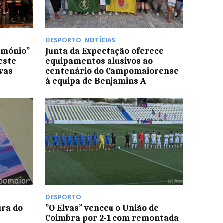
DESPORTO
,
NOTÍCIAS
imónio”
Junta da Expectação oferece
este
equipamentos alusivos ao
lvas
centenário do Campomaiorense
à equipa de Benjamins A
DESPORTO
ura do
”O Elvas” venceu o União de
Coimbra por 2-1 com remontada