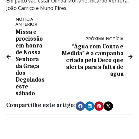
Em palco vão estar Olinda Moriano, Ricardo Ventura,
João Carriço e Nuno Pires.
NOTÍCIA
ANTERIOR
Missa e
procissão
PRÓXIMA NOTÍCIA
em honra
“Água com Conta e
de Nossa
Medida” é a campanha
Senhora
criada pela Deco que
da Graça
alerta para a falta de
dos
água
Degolados
este
sábado
Compartilhe este artigo: