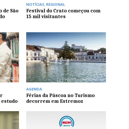
NOTÍCIAS
,
REGIONAL
o de São
Festival do Crato começou com
do
15 mil visitantes
AGENDA
r
Férias da Páscoa no Turismo
e estudo
decorrem em Estremoz