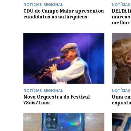
NOTÍCIAS
,
REGIONAL
NOTÍCIAS
CDU de Campo Maior apresentou
DELTA l
candidatos às autárquicas
marcas 
melhor 
NOTÍCIAS
,
REGIONAL
NOTÍCIAS
Nova Orquestra do Festival
Uma em 
7Sóis7Luas
exposta