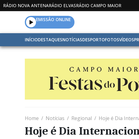
RÁDIO NOVA ANTENA
RÁDIO ELVAS
RÁDIO CAMPO MAIOR
EMISSÃO ONLINE
INÍCIO
DESTAQUES
NOTÍCIAS
DESPORTO
FOTOS
VÍDEOS
P
Home
Notícias
Regional
Hoje é Dia Inter
Hoje é Dia Internacio