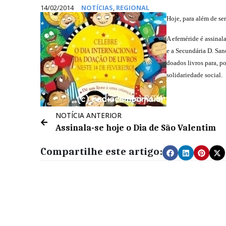
14/02/2014
NOTÍCIAS
,
REGIONAL
Hoje, para além de se
A efeméride é assinal
e a Secundária D. San
doados livros para, p
solidariedade social.
NOTÍCIA ANTERIOR
Assinala-se hoje o Dia de São Valentim
Compartilhe este artigo: