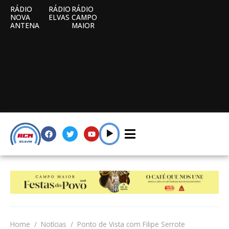
RÁDIO
RÁDIO
RÁDIO
NOVA
ELVAS
CAMPO
ANTENA
MAIOR
Home
Notícias
Ponto de Vista com Filipe Serrote