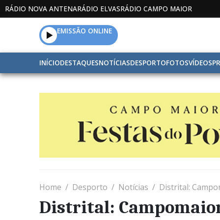
RÁDIO NOVA ANTENA
RÁDIO ELVAS
RÁDIO CAMPO MAIOR
EMISSÃO ONLINE
INÍCIO
DESTAQUES
NOTÍCIAS
DESPORTO
FOTOS
VÍDEOS
P
Home
Desporto
Notícias
Distrital: Camp
Distrital: Campomaio