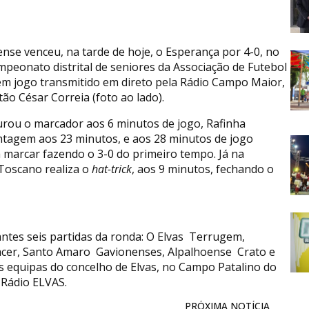
se venceu, na tarde de hoje, o Esperança por 4-0, no
peonato distrital de seniores da Associação de Futebol
em jogo transmitido em direto pela Rádio Campo Maior,
tão César Correia (foto ao lado).
rou o marcador aos 6 minutos de jogo, Rafinha
tagem aos 23 minutos, e aos 28 minutos de jogo
 marcar fazendo o 3-0 do primeiro tempo. Já na
Toscano realiza o
hat-trick
, aos 9 minutos, fechando o
tes seis partidas da ronda: O Elvas  Terrugem,
lacer, Santo Amaro  Gavionenses, Alpalhoense  Crato e
as equipas do concelho de Elvas, no Campo Patalino do
 Rádio ELVAS.
PRÓXIMA NOTÍCIA