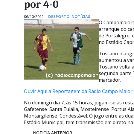
por 4-0
06/10/2012
DESPORTO
,
NOTÍCIAS
O Campomaioren
arranque do cam
de Portalegre, 
no Estádio Capi
Toscano inaugu
aumentou a van
Toscano volta a
segunda parte 
marcador.
Ouvir Aqui a Reportagem da Rádio Campo Maior
No domingo dia 7, às 15 horas, jogam-se as restan
Gafetense  Santa Eulália, Mosteirense  Portus A
Montargilense  Condestável. O jogo entre as du
Estádio Municipal, tem transmissão em direto na
NOTÍCIA ANTERIOR