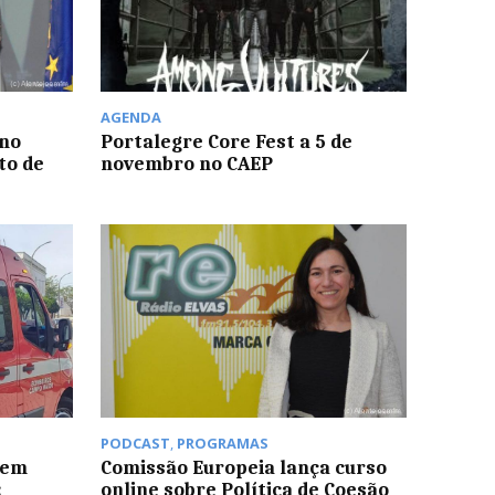
AGENDA
 no
Portalegre Core Fest a 5 de
to de
novembro no CAEP
PODCAST
,
PROGRAMAS
 em
Comissão Europeia lança curso
:
online sobre Política de Coesão