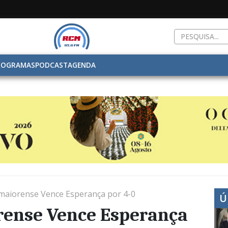
ROGRAMAS
PODCAST
AGENDA
omaiorense Vence Esperança por 4-0
Ú
rense Vence Esperança