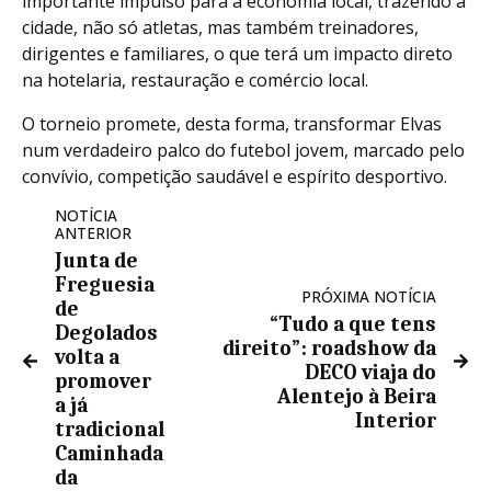
importante impulso para a economia local, trazendo à
cidade, não só atletas, mas também treinadores,
dirigentes e familiares, o que terá um impacto direto
na hotelaria, restauração e comércio local.
O torneio promete, desta forma, transformar Elvas
num verdadeiro palco do futebol jovem, marcado pelo
convívio, competição saudável e espírito desportivo.
NOTÍCIA
ANTERIOR
Junta de
Freguesia
PRÓXIMA NOTÍCIA
de
“Tudo a que tens
Degolados
direito”: roadshow da
volta a
DECO viaja do
promover
Alentejo à Beira
a já
Interior
tradicional
Caminhada
da