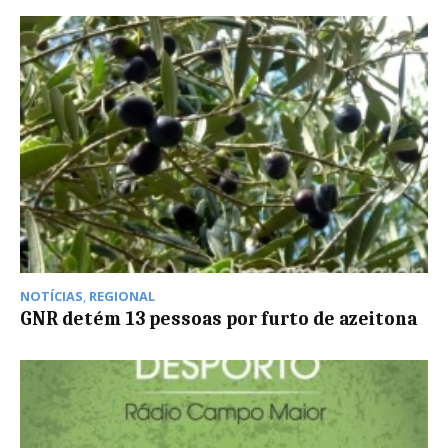
NOTÍCIAS
,
REGIONAL
GNR detém 13 pessoas por furto de azeitona