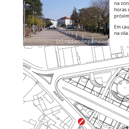
na zon
horas 
próxim
Em cau
na vila.