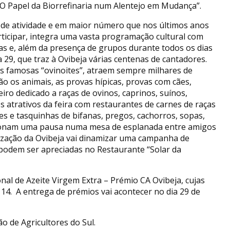
 “O Papel da Biorrefinaria num Alentejo em Mudança”.
s de atividade e em maior número que nos últimos anos
rticipar, integra uma vasta programação cultural com
as e, além da presença de grupos durante todos os dias
a 29, que traz à Ovibeja várias centenas de cantadores.
s famosas “ovinoites”, atraem sempre milhares de
são os animais, as provas hípicas, provas com cães,
iro dedicado a raças de ovinos, caprinos, suínos,
 atrativos da feira com restaurantes de carnes de raças
es e tasquinhas de bifanas, pregos, cachorros, sopas,
cionam uma pausa numa mesa de esplanada entre amigos
nização da Ovibeja vai dinamizar uma campanha de
podem ser apreciadas no Restaurante “Solar da
nal de Azeite Virgem Extra – Prémio CA Ovibeja, cujas
14. A entrega de prémios vai acontecer no dia 29 de
o de Agricultores do Sul.