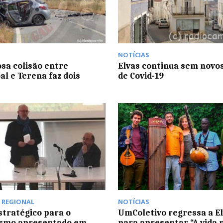
NOTÍCIAS
sa colisão entre
Elvas continua sem novo
al e Terena faz dois
de Covid-19
,
REGIONAL
NOTÍCIAS
stratégico para o
UmColetivo regressa a E
ismo apresentado em
para apresentar “A vida 