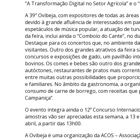
“A Transformação Digital no Setor Agrícola” e o
A 39ª Ovibeja, com expositores de todas as área
devido à grande afluência de interessados em pa
espetáculos de música popular, a atuação de tun
da feira, inclui ainda o “Comboio do Cante”, no di
Destaque para os concertos que, no ambiente da
visitantes. Outro dos grandes atrativos da feira 
concursos e exposições de gado, um pavilhão inte
bovinos. Os comes e bebes são outro dos grandes
autóctones, restaurantes de pratos mais corrent
entre muitas outras possibilidades que propor
e familiares. No âmbito da gastronomia, a orga
consumo de carne de borrego, com receitas que 
Campaniça”.
O evento integra ainda o 12º Concurso Internacio
amostras vão ser apreciadas esta semana, a 13 e 
abril, a partir das 13h00.
A Ovibeja é uma organização da ACOS – Associaçã