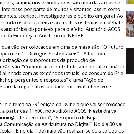
óquios, seminários e workshops são uma das áreas de
 interesse por parte de muitos visitantes, assim como
udantes, técnicos, investigadores e público em geral. Ao
de todo os dias da feira são muitos os temas em debate
s auditórios disponíveis para o efeito: Auditório ACOS,
rio da Expobeja e Auditório do NERBE.
as que vão ser colocados em cima da mesa são: “O Futuro
pecuária”, “Diálogos Sustentáveis”, “Alfarroba:
Valorização de subprodutos da produção de
lexão são: “Comunicar o contributo ambiental e climático
á alinhada com as exigências (atuais) do consumidor?” e
rkshop perguntas e respostas” e uma “Ação de
tão da rega e fitossanidade em olival intensivo e
” é o tema da 39ª edição da Ovibeja que vai ser colocado
 a partir das 11h00, no Auditório ACOS. Neste dia vai
ic@ o teu território”, “Aeroporto de Beja –
a Comunicação da Agricultura no Digital”. No dia 30 vai
ola”. E no dia 1 de maio vão realizar-se dois colóquios: