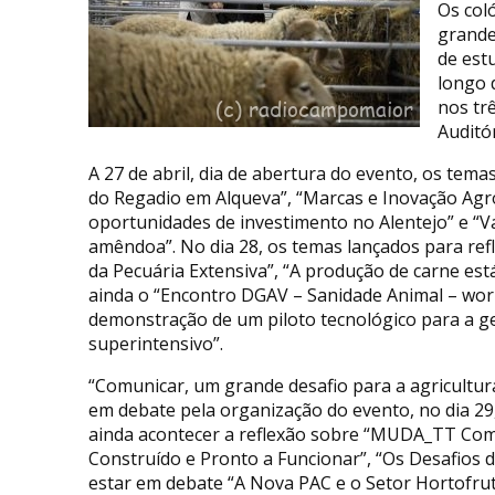
Os col
grande
de est
longo 
nos trê
Auditó
A 27 de abril, dia de abertura do evento, os tem
do Regadio em Alqueva”, “Marcas e Inovação Agro
oportunidades de investimento no Alentejo” e “
amêndoa”.
No dia 28, os temas lançados para ref
da Pecuária Extensiva”, “A produção de carne est
ainda o “Encontro DGAV – Sanidade Animal – wo
demonstração de um piloto tecnológico para a ges
superintensivo”.
“Comunicar, um grande desafio para a agricultura
em debate pela organização do evento, no dia 29,
ainda acontecer a reflexão sobre “MUDA_TT Comun
Construído e Pronto a Funcionar”, “Os Desafios d
estar em debate “A Nova PAC e o Setor Hortofrutíc