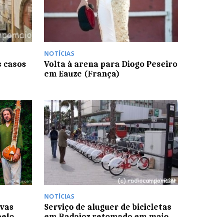
NOTÍCIAS
s casos
Volta à arena para Diogo Peseiro
em Eauze (França)
NOTÍCIAS
lvas
Serviço de aluguer de bicicletas
pelo
em Badajoz retomado em maio