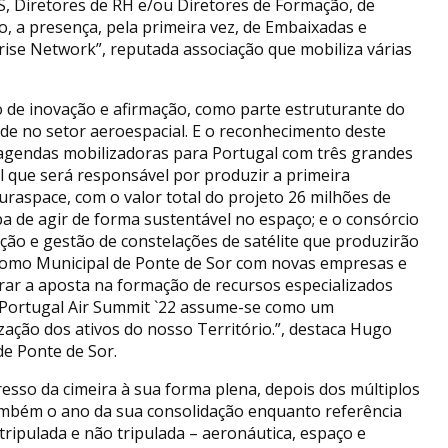
S, Diretores de RH e/ou Diretores de Formação, de
 a presença, pela primeira vez, de Embaixadas e
ise Network”, reputada associação que mobiliza várias
o de inovação e afirmação, como parte estruturante do
de no setor aeroespacial. E o reconhecimento deste
 agendas mobilizadoras para Portugal com três grandes
l que será responsável por produzir a primeira
aspace, com o valor total do projeto 26 milhões de
a de agir de forma sustentável no espaço; e o consórcio
ção e gestão de constelações de satélite que produzirão
omo Municipal de Ponte de Sor com novas empresas e
rar a aposta na formação de recursos especializados
o Portugal Air Summit `22 assume-se como um
zação dos ativos do nosso Território.”, destaca Hugo
de Ponte de Sor.
resso da cimeira à sua forma plena, depois dos múltiplos
ambém o ano da sua consolidação enquanto referência
 tripulada e não tripulada – aeronáutica, espaço e