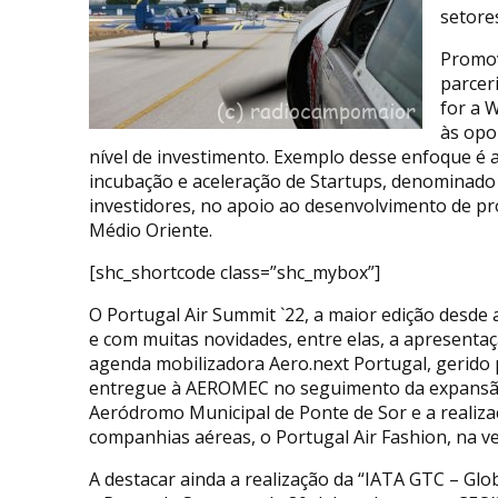
setore
Promov
parcer
for a 
às opo
nível de investimento. Exemplo desse enfoque é a
incubação e aceleração de Startups, denominado 
investidores, no apoio ao desenvolvimento de p
Médio Oriente.
[shc_shortcode class=”shc_mybox”]
O Portugal Air Summit `22, a maior edição desde 
e com muitas novidades, entre elas, a apresenta
agenda mobilizadora Aero.next Portugal, gerido 
entregue à AEROMEC no seguimento da expansão 
Aeródromo Municipal de Ponte de Sor e a realiza
companhias aéreas, o Portugal Air Fashion, na ve
A destacar ainda a realização da “IATA GTC – Glo