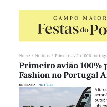
Home
Notícias
Primeiro avião 100% portuguê
Primeiro avião 100% p
Fashion no Portugal 
04/10/2022
NOTÍCIAS
A 6.ª e
aeronáu
outubr
interv