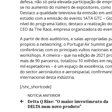
defesa, não só pela elevada participação de empre
se no aumento do número de expositores, como 
Destaco a qualidade televisiva da emissão em amb
estúdio com a emissão do evento ‘IATA GTC – Glo
nível do programa lúdico, destaco a realização d
CEO da The Race, empresa organizadora do even
A partir de dois auditórios, e salas apropriada
propício a networking, o Portugal Air Summit ga
conferências com os principais vultos nacionais e
workshops. A cimeira – que na edição de 2021 p
mais de 90 parceiros, totalizou 10 milhões em n
mil espetadores – é um espaço de excelência, com
do sector aeronáutico e aeroespacial, confirma
internacional desta indústria.
[/shc_shortcode]
NOTÍCIA ANTERIOR
Delta Q Rise: “O maior investimento da
DELTA num novo produto”