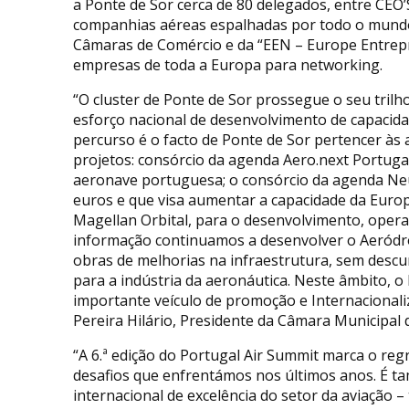
a Ponte de Sor cerca de 80 delegados, entre CEO’
companhias aéreas espalhadas por todo o mundo,
Câmaras de Comércio e da “EEN – Europe Entrepr
empresas de toda a Europa para networking.
“O cluster de Ponte de Sor prossegue o seu trilh
esforço nacional de desenvolvimento de capacida
percurso é o facto de Ponte de Sor pertencer às
projetos: consórcio da agenda Aero.next Portuga
aeronave portuguesa; o consórcio da agenda Neur
euros e que visa aumentar a capacidade da Europ
Magellan Orbital, para o desenvolvimento, opera
informação continuamos a desenvolver o Aeródr
obras de melhorias na infraestrutura, sem descu
para a indústria da aeronáutica. Neste âmbito, 
importante veículo de promoção e Internacionali
Pereira Hilário, Presidente da Câmara Municipal 
“A 6.ª edição do Portugal Air Summit marca o reg
desafios que enfrentámos nos últimos anos. É t
internacional de excelência do setor da aviação –