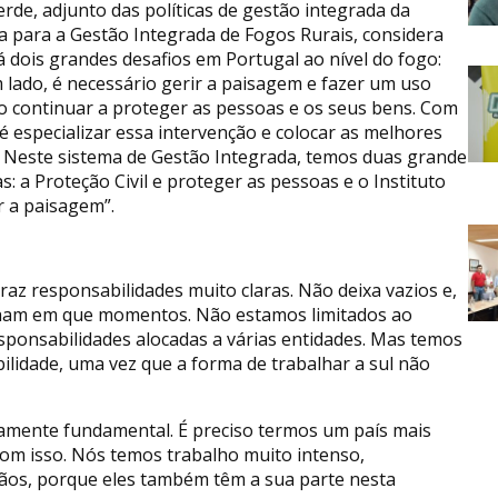
erde, adjunto das políticas de gestão integrada da
a para a Gestão Integrada de Fogos Rurais, considera
á dois grandes desafios em Portugal ao nível do fogo:
 lado, é necessário gerir a paisagem e fazer um uso
io continuar a proteger as pessoas e os seus bens. Com
 especializar essa intervenção e colocar as melhores
. Neste sistema de Gestão Integrada, temos duas grande
: a Proteção Civil e proteger as pessoas e o Instituto
r a paisagem”.
az responsabilidades muito claras. Não deixa vazios e,
alham em que momentos. Não estamos limitados ao
ponsabilidades alocadas a várias entidades. Mas temos
lidade, uma vez que a forma de trabalhar a sul não
amente fundamental. É preciso termos um país mais
om isso. Nós temos trabalho muito intenso,
dãos, porque eles também têm a sua parte nesta