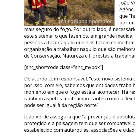
João V
Agênci
que “h
por um
mais seguro do fogo. Por outro lado, é necessár
este sistema, o que fazemos, em grande medida, é
pessoas a fazer aquilo que elas fazem de melhor
organização a trabalhar naquilo que são melhoras
de Conservação, Natureza e Florestas a trabalha
[shc_shortcode class=”shc_mybox”]
De acordo com responsável, “este novo sistema tr
por isso, com ele, sabemos que entidades trab
momento em que o fogo está a acontecer. Há res
também aspetos muito importantes como a flexibi
pode ser igual à da região norte”.
João Verde assegura que “a prevenção é absolut
protegido e a paisagem tem que ser compatível c
estabelecido com autarquias, associações e cida