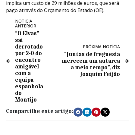
implica um custo de 29 milhões de euros, que será
pago através do Orçamento do Estado (OE).
NOTÍCIA
ANTERIOR
“O Elvas”
sai
derrotado
PRÓXIMA NOTÍCIA
por 2-0 do
“Juntas de freguesia
encontro
merecem um autarca
amigável
a meio tempo”, diz
com a
Joaquim Feijão
equipa
espanhola
do
Montijo
Compartilhe este artigo: