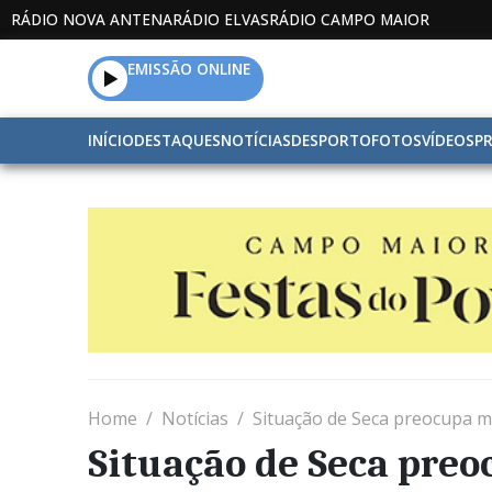
RÁDIO NOVA ANTENA
RÁDIO ELVAS
RÁDIO CAMPO MAIOR
EMISSÃO ONLINE
INÍCIO
DESTAQUES
NOTÍCIAS
DESPORTO
FOTOS
VÍDEOS
P
Home
Notícias
Situação de Seca preocupa mu
Situação de Seca preo