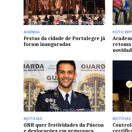
AGENDA
FOTO RE
Festas da cidade de Portalegre já
Academi
foram inauguradas
retoma 
novidad
NOTÍCIAS
NOTÍCIAS
GNR quer festividades da Páscoa
Controlo
e deslocações em segurança
certific