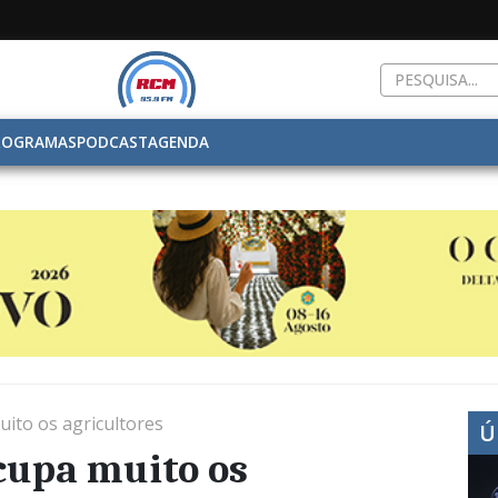
ROGRAMAS
PODCAST
AGENDA
ito os agricultores
Ú
cupa muito os