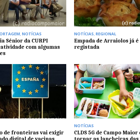
PORTAGEM
,
NOTÍCIAS
NOTÍCIAS
,
REGIONAL
a Sénior da CURPI
Empada de Arraiolos já 
atividade com algumas
registada
es
NOTÍCIAS
 de fronteiras vai exigir
CLDS 5G de Campo Maior 
ado digital de vacinas
tornar as lancheiras das