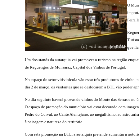
O Muni
importa
Feira I
Reguen
Turism
que fic
Um dos stands da autarquia vai promover o turismo na região enqua
de Reguengos de Monsaraz, Capital dos Vinhos de Portugal.
No espaço do setor vitivinícola vão estar três produtores de vinho
dia 2 de março, os visitantes que se deslocarem à BTL vão poder a
No dia seguinte haverá provas de vinhos do Monte das Serras e no ú
O espaço de promoção do município vai estar decorado com imagens 
Pedro do Corval, ao Cante Alentejano, ao megalitismo, ao astroturi
à paisagem e natureza do território.
Com esta promoção na BTL, a autarquia pretende aumentar a notoried