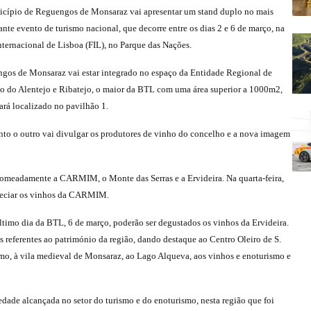
cípio de Reguengos de Monsaraz vai apresentar um stand duplo no mais
nte evento de turismo nacional, que decorre entre os dias 2 e 6 de março, na
nternacional de Lisboa (FIL), no Parque das Nações.
gos de Monsaraz vai estar integrado no espaço da Entidade Regional de
o do Alentejo e Ribatejo, o maior da BTL com uma área superior a 1000m2,
ará localizado no pavilhão 1.
nto o outro vai divulgar os produtores de vinho do concelho e a nova imagem
, nomeadamente a CARMIM, o Monte das Serras e a Ervideira. Na quarta-feira,
preciar os vinhos da CARMIM.
ltimo dia da BTL, 6 de março, poderão ser degustados os vinhos da Ervideira.
referentes ao património da região, dando destaque ao Centro Oleiro de S.
smo, à vila medieval de Monsaraz, ao Lago Alqueva, aos vinhos e enoturismo e
ade alcançada no setor do turismo e do enoturismo, nesta região que foi