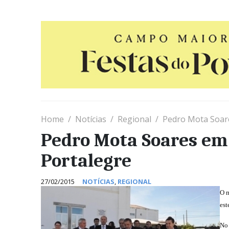
Home
Notícias
Regional
Pedro Mota Soares
Pedro Mota Soares em v
Portalegre
27/02/2015
NOTÍCIAS
,
REGIONAL
O m
est
No 