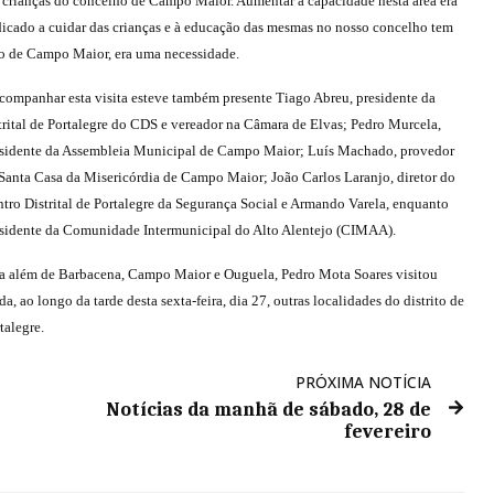
das crianças do concelho de Campo Maior. Aumentar a capacidade nesta área era
edicado a cuidar das crianças e à educação das mesmas no nosso concelho tem
o de Campo Maior, era uma necessidade.
companhar esta visita esteve também presente Tiago Abreu, presidente da
trital de Portalegre do CDS e vereador na Câmara de Elvas; Pedro Murcela,
sidente da Assembleia Municipal de Campo Maior; Luís Machado, provedor
Santa Casa da Misericórdia de Campo Maior; João Carlos Laranjo, diretor do
tro Distrital de Portalegre da Segurança Social e Armando Varela, enquanto
sidente da Comunidade Intermunicipal do Alto Alentejo (CIMAA).
a além de Barbacena, Campo Maior e Ouguela, Pedro Mota Soares visitou
da, ao longo da tarde desta sexta-feira, dia 27, outras localidades do distrito de
talegre.
PRÓXIMA NOTÍCIA
Notícias da manhã de sábado, 28 de
fevereiro