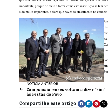
que esta obra era necessária, acima de tudo às crianças e aos pais 
importante, porque de facto a forma como esta instituição se tem d
sido muito importante, e claro que havendo crescimento no concelh
A a
dis
pre
da 
Cen
pre
Par
ain
Por
NOTÍCIA ANTERIOR
Campomaiorenses voltam a dizer “sim”
às Festas do Povo
Compartilhe este artigo: