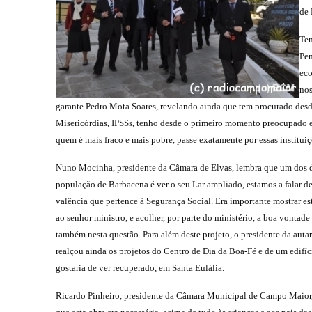
de 
Te
Pen
eco
nos
garante Pedro Mota Soares, revelando ainda que tem procurado desd
Misericórdias, IPSSs, tenho desde o primeiro momento preocupado em 
quem é mais fraco e mais pobre, passe exatamente por essas instituiçõ
Nuno Mocinha, presidente da Câmara de Elvas, lembra que um dos 
população de Barbacena é ver o seu Lar ampliado, estamos a falar d
valência que pertence à Segurança Social. Era importante mostrar es
ao senhor ministro, e acolher, por parte do ministério, a boa vontad
também nesta questão. Para além deste projeto, o presidente da auta
realçou ainda os projetos do Centro de Dia da Boa-Fé e de um edifí
gostaria de ver recuperado, em Santa Eulália.
Ricardo Pinheiro, presidente da Câmara Municipal de Campo Maior,