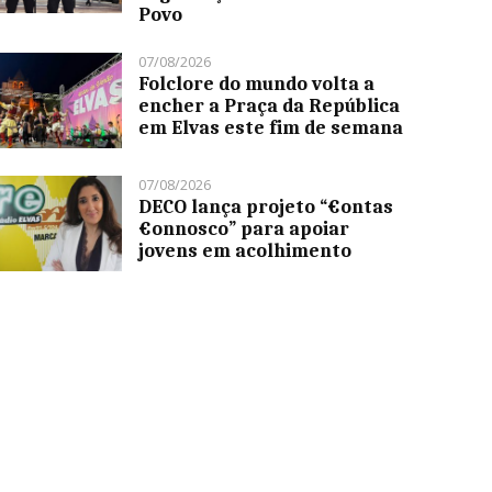
Povo
07/08/2026
Folclore do mundo volta a
encher a Praça da República
em Elvas este fim de semana
07/08/2026
DECO lança projeto “€ontas
€onnosco” para apoiar
jovens em acolhimento