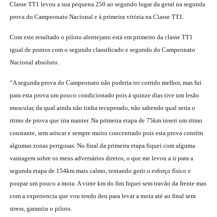
Classe TT1 levou a sua pequena 250 ao segundo lugar da geral na segunda
prova do Campeonato Nacional e á primeira vitória na Classe TT1.
Com este resultado o piloto alentejano está em primeiro da classe TT1
igual de pontos com o segundo classificado e segundo do Campeonato
Nacional absoluto.
“A segunda prova do Campeonato não poderia ter corrido melhor, mas fui
para esta prova um pouco condicionado pois á quinze dias tive um lesão
muscular, da qual ainda não tinha recuperado, não sabendo qual seria o
ritmo de prova que iria manter. Na primeira etapa de 75km inseri um ritmo
constante, sem ariscar e sempre muito concentrado pois esta prova contém
algumas zonas perigosas. No final da primeira etapa fiquei com alguma
vantagem sobre os meus adversários diretos, o que me levou a ir para a
segunda etapa de 154km mais calmo, tentando gerir o esforço físico e
poupar um pouco a mota. A vinte km do fim fiquei sem travão da frente mas
com a experiencia que vou tendo deu para levar a mota até ao final sem
stress, garantiu o piloto.