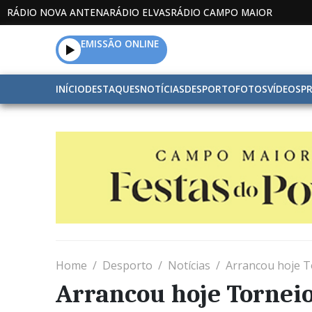
RÁDIO NOVA ANTENA
RÁDIO ELVAS
RÁDIO CAMPO MAIOR
EMISSÃO ONLINE
INÍCIO
DESTAQUES
NOTÍCIAS
DESPORTO
FOTOS
VÍDEOS
P
Home
Desporto
Notícias
Arrancou hoje 
Arrancou hoje Tornei