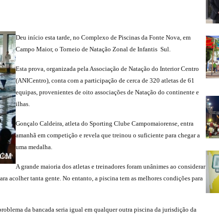
Deu início esta tarde, no Complexo de Piscinas da Fonte Nova, em
Campo Maior, o Torneio de Natação Zonal de Infantis  Sul.
Esta prova, organizada pela Associação de Natação do Interior Centro
(ANICentro), conta com a participação de cerca de 320 atletas de 61
equipas, provenientes de oito associações de Natação do continente e
ilhas.
Gonçalo Caldeira, atleta do Sporting Clube Campomaiorense, entra
amanhã em competição e revela que treinou o suficiente para chegar a
uma medalha.
A grande maioria dos atletas e treinadores foram unânimes ao considerar
a acolher tanta gente. No entanto, a piscina tem as melhores condições para
problema da bancada seria igual em qualquer outra piscina da jurisdição da