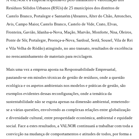
Resíduos Sólidos Urbanos (RSUs) de 25 municípios dos distritos de
Castelo Branco, Portalegre e Santarém (Abrantes, Alter do Chão, Arronches,
Avis, Campo Maior, Castelo Branco, Castelo de Vide, Crato, Elvas,
Fronteira, Gavião, Idanha-a-Nova, Mação, Marvão, Monforte, Nisa, Oleiros,
Ponte de Sôr, Portalegre, Proença-a-Nova, Sardoal, Sertã, Sousel, Vila de Rei
e Vila Velha de Ródão) atingindo, no ano transato, resultados de excelência
no reencaminhamento de materiais para reciclagem.
Mais uma vez a empresa aposta na Responsabilidade Empresarial,
pautando-se em missões técnicas de gestão de resíduos, onde a questão
ecológica e os aspetos ambientais nos modelos e práticas de gestão, são
exemplos evidentes dessas reconfigurações, onde a temática da
sustentabilidade não se esgota apenas na dimensão ambiental, remetendo-
se a várias questões, envolvendo as complexas relações entre globalização
e diversidade cultural, entre prosperidade económica, ambiental e equidade
social. Face a estes resultados, a VALNOR continuará a trabalhar com toda a
convicção na mudança de comportamentos e atitudes de todos, por forma a