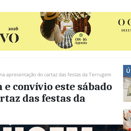
Ú
 na apresentação do cartaz das festas da Terrugem
 e convívio este sábado
rtaz das festas da