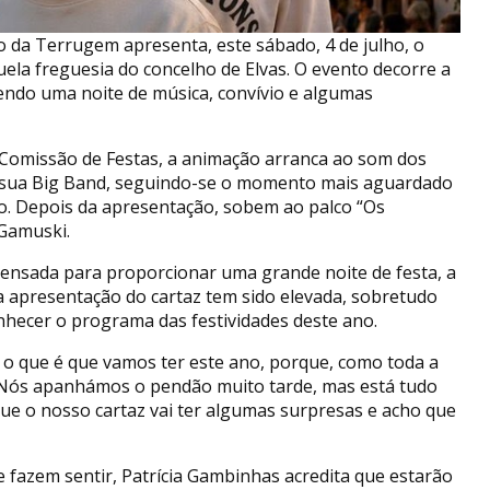
 da Terrugem apresenta, este sábado, 4 de julho, o
quela freguesia do concelho de Elvas. O evento decorre a
tendo uma noite de música, convívio e algumas
Comissão de Festas, a animação arranca ao som dos
 sua Big Band, seguindo-se o momento mais aguardado
rão. Depois da apresentação, sobem ao palco “Os
 Gamuski.
ensada para proporcionar uma grande noite de festa, a
a apresentação do cartaz tem sido elevada, sobretudo
nhecer o programa das festividades deste ano.
 o que é que vamos ter este ano, porque, como toda a
a. Nós apanhámos o pendão muito tarde, mas está tudo
ue o nosso cartaz vai ter algumas surpresas e acho que
fazem sentir, Patrícia Gambinhas acredita que estarão