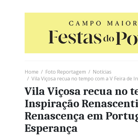
Home
Foto Reportagem
Notícias
Vila Viçosa recua no tempo com a V Feira de Inspiração Renasce
Vila Viçosa recua no 
Inspiração Renascenti
Renascença em Portuga
Esperança