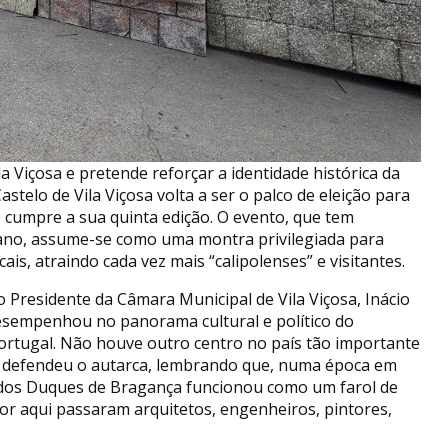
la Viçosa e pretende reforçar a identidade histórica da
stelo de Vila Viçosa volta a ser o palco de eleição para
o cumpre a sua quinta edição. O evento, que tem
ano, assume-se como uma montra privilegiada para
cais, atraindo cada vez mais “calipolenses” e visitantes.
 Presidente da Câmara Municipal de Vila Viçosa, Inácio
 desempenhou no panorama cultural e político do
Portugal. Não houve outro centro no país tão importante
”, defendeu o autarca, lembrando que, numa época em
te dos Duques de Bragança funcionou como um farol de
“Por aqui passaram arquitetos, engenheiros, pintores,