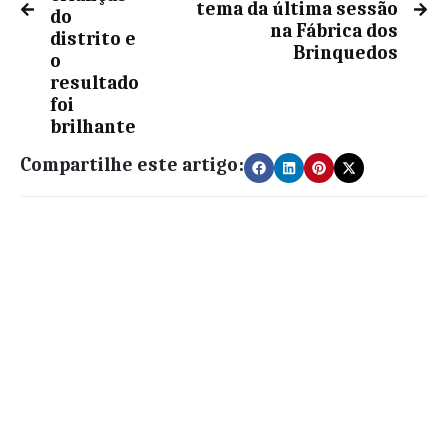
tema da última sessão
do
na Fábrica dos
distrito e
Brinquedos
o
resultado
foi
brilhante
Compartilhe este artigo: