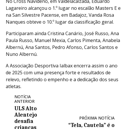
No Cross Navideño, em Valdelacalzada, Eduardo
Lagareiro alcançou o 1.º lugar no escalão Masters E e
na San Silvestre Pacense, em Badajoz, Vanda Rosa
Nanques obteve o 10.º lugar da classificação geral.
Participaram ainda Cristina Canário, José Russo, Ana
Paula Russo, Manuel Mexia, Carlos Pimenta, Anabela
Albernú, Ana Santos, Pedro Afonso, Carlos Santos e
Nuno Albernú.
A Associação Desportiva Ialbax encerra assim o ano
de 2025 com uma presença forte e resultados de
relevo, refletindo o empenho e a dedicação dos seus
atletas.
NOTÍCIA
ANTERIOR
ULS Alto
Alentejo
PRÓXIMA NOTÍCIA
desafia
“Tela, Cautela” é o
crianças