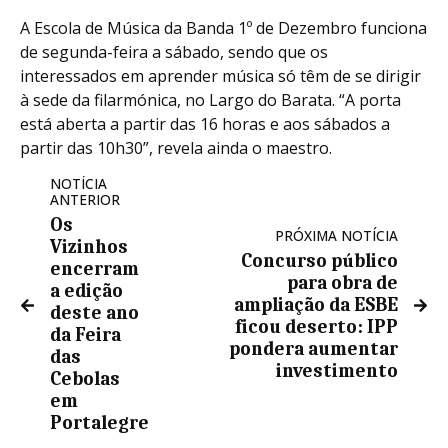
A Escola de Música da Banda 1º de Dezembro funciona
de segunda-feira a sábado, sendo que os
interessados em aprender música só têm de se dirigir
à sede da filarmónica, no Largo do Barata. “A porta
está aberta a partir das 16 horas e aos sábados a
partir das 10h30”, revela ainda o maestro.
NOTÍCIA
ANTERIOR
Os
PRÓXIMA NOTÍCIA
Vizinhos
Concurso público
encerram
para obra de
a edição
ampliação da ESBE
deste ano
ficou deserto: IPP
da Feira
pondera aumentar
das
investimento
Cebolas
em
Portalegre