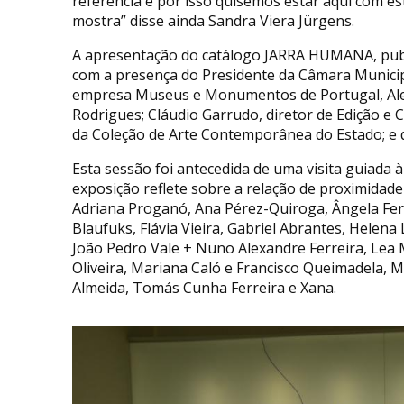
referência e por isso quisemos estar aqui com es
mostra” disse ainda Sandra Viera Jürgens.
A apresentação do catálogo JARRA HUMANA, publ
com a presença do Presidente da Câmara Municipa
empresa Museus e Monumentos de Portugal, Alexa
Rodrigues; Cláudio Garrudo, diretor de Edição e 
da Coleção de Arte Contemporânea do Estado; e 
Esta sessão foi antecedida de uma visita guiada à
exposição reflete sobre a relação de proximidade
Adriana Proganó, Ana Pérez-Quiroga, Ângela Ferre
Blaufuks, Flávia Vieira, Gabriel Abrantes, Helena
João Pedro Vale + Nuno Alexandre Ferreira, Lea 
Oliveira, Mariana Caló e Francisco Queimadela, 
Almeida, Tomás Cunha Ferreira e Xana.