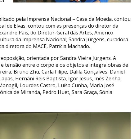
ta
icado pela Imprensa Nacional – Casa da Moeda, contou
l de Elvas, contou com as presenças do diretor da
ndre Pais; do Diretor-Geral das Artes, Américo
Cultura da Imprensa Nacional; Sandra Jürgens, curadora
da diretora do MACE, Patrícia Machado.
 exposição, orientada por Sandra Vieira Jürgens. A
 e tensão entre o corpo e os objetos e integra obras de
ira, Bruno Zhu, Carla Filipe, Dalila Gonçalves, Daniel
 Lapas, Hernâni Reis Baptista, Igor Jesus, Inês Zenha,
Managil, Lourdes Castro, Luísa Cunha, Maria José
Mónica de Miranda, Pedro Huet, Sara Graça, Sónia