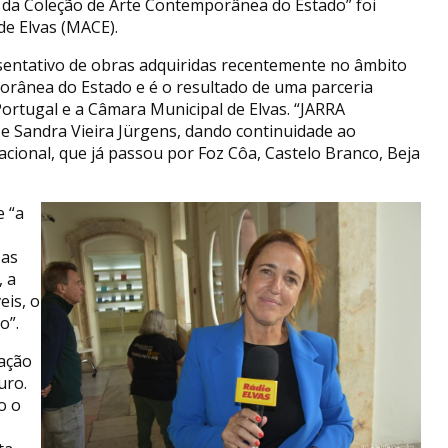
da Coleção de Arte Contemporânea do Estado” foi
e Elvas (MACE).
entativo de obras adquiridas recentemente no âmbito
orânea do Estado e é o resultado de uma parceria
rtugal e a Câmara Municipal de Elvas. “JARRA
e Sandra Vieira Jürgens, dando continuidade ao
acional, que já passou por Foz Côa, Castelo Branco, Beja
e “a
 as
 a
eis, o
o”.
iação
uro.
o o