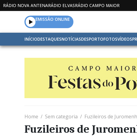
RÁDIO NOVA ANTENA
RÁDIO ELVAS
RÁDIO CAMPO MAIOR
EMISSÃO ONLINE
INÍCIO
DESTAQUES
NOTÍCIAS
DESPORTO
FOTOS
VÍDEOS
P
Home
Sem categoria
Fuzileiros de Juromen
Fuzileiros de Juromen