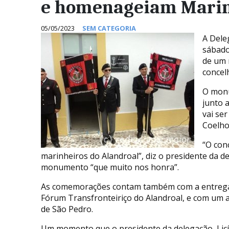
e homenageiam Mari
05/05/2023
SEM CATEGORIA
A Dele
sábado
de um 
concel
O monu
junto 
vai se
Coelho
“O con
marinheiros do Alandroal”, diz o presidente da d
monumento “que muito nos honra”.
As comemorações contam também com a entrega de
Fórum Transfronteiriço do Alandroal, e com um 
de São Pedro.
Um momento que o presidente da delegação, Licí