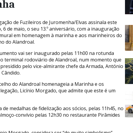
nha
gação de Fuzileiros de Juromenha/Elvas assinala este
, 6 de maio, o seu 13.º aniversário, com a inauguração
mural em homenagem à marinha e aos marinheiros do
ho do Alandroal.
mento vai ser inaugurado pelas 11h00 na rotunda
ao terminal rodoviário de Alandroal, num momento que
r presidido pelo vice-almirante chefe da Armada, António
 Cândido.
celho do Alandroal homenageia a Marinha e os
elegação, Licínio Morgado, que admite que este é um
 medalhas de fidelização aos sócios, pelas 11h45, no
almoço-convívio pelas 12h30 no restaurante Pirâmides
nio Morgado, considera ser “de muito simbolismo”.