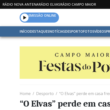
RÁDIO NOVA ANTENA
RÁDIO ELVAS
RÁDIO CAMPO MAIOR
EMISSÃO ONLINE
INÍCIO
DESTAQUES
NOTÍCIAS
DESPORTO
FOTOS
VÍDEOS
P
Home
Desporto
“O Elvas” perde em casa fre
“O Elvas” perde em cas