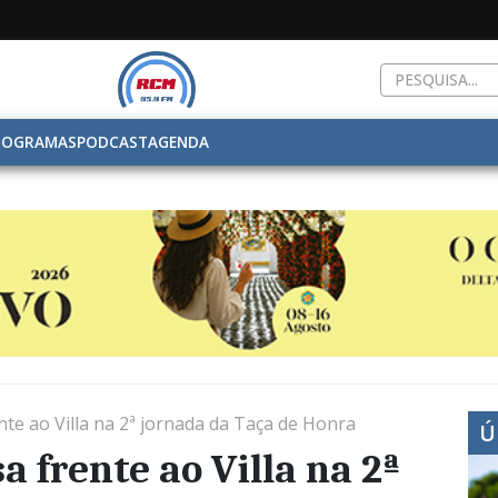
ROGRAMAS
PODCAST
AGENDA
nte ao Villa na 2ª jornada da Taça de Honra
Ú
a frente ao Villa na 2ª