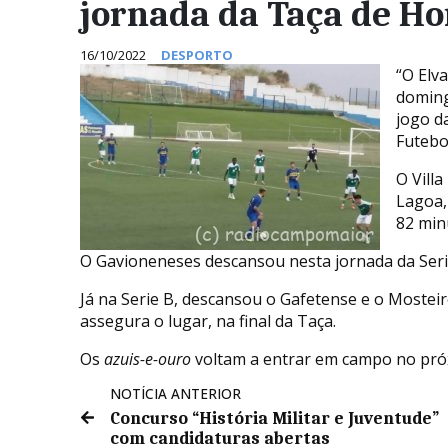
jornada da Taça de H
16/10/2022
DESPORTO
“O Elv
doming
jogo d
Futebol
O Vill
Lagoa, 
82 min
O Gavioneneses descansou nesta jornada da Seri
Já na Serie B, descansou o Gafetense e o Mosteir
assegura o lugar, na final da Taça.
Os
azuis-e-ouro
voltam a entrar em campo no pró
NOTÍCIA ANTERIOR
Concurso “História Militar e Juventude”
com candidaturas abertas