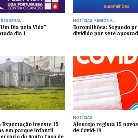
,
REGIONAL
NOTÍCIAS
,
REGIONAL
“Um Dia pela Vida”
Euromilhões: Segundo p
tada dia 1
dividido por sete aposta
NOTÍCIAS
a Expectação investe 15
Alentejo regista 15 novos
os em parque infantil
de Covid-19
berçário da Santa Casa de