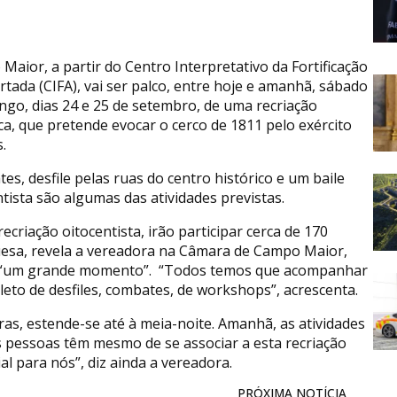
Maior, a partir do Centro Interpretativo da Fortificação
rtada (CIFA), vai ser palco, entre hoje e amanhã, sábado
ngo, dias 24 e 25 de setembro, de uma recriação
ica, que pretende evocar o cerco de 1811 pelo exército
.
es, desfile pelas ruas do centro histórico e um baile
ntista são algumas das atividades previstas.
ecriação oitocentista, irão participar cerca de 170
esa, revela a vereadora na Câmara de Campo Maior,
erá “um grande momento”. “Todos temos que acompanhar
to de desfiles, combates, de workshops”, acrescenta.
oras, estende-se até à meia-noite. Amanhã, as atividades
s pessoas têm mesmo de se associar a esta recriação
l para nós”, diz ainda a vereadora.
PRÓXIMA NOTÍCIA