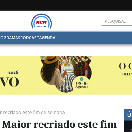
ROGRAMAS
PODCAST
AGENDA
 recriado este fim de semana
Ú
 Maior recriado este fim