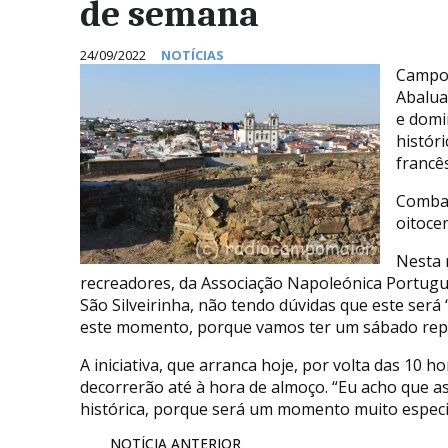
de semana
24/09/2022
NOTÍCIAS
Campo 
Abalua
e domi
histór
francês
Combat
oitoce
Nesta r
recreadores, da Associação Napoleónica Portugu
São Silveirinha, não tendo dúvidas que este s
este momento, porque vamos ter um sábado reple
A iniciativa, que arranca hoje, por volta das 10 h
decorrerão até à hora de almoço. “Eu acho que a
histórica, porque será um momento muito especia
NOTÍCIA ANTERIOR