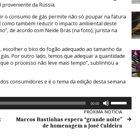
l proveniente da Rússia.
ir o consumo de gás permite não só poupar na fatura
 como também reduzir o impacto ambiental deste
o”, de acordo com Neide Brás (na foto), jurista na
o, escolher o bico do fogão adequado ao tamanho da
gás. Por outro lado, temos que adequar a quantidade
que o processo não leve mais tempo”, sublinhou a
e dos consumidores e é o tema da edição desta semana
Use
00:00
as
PRÓXIMA NOTÍCIA
setas
z
Marcos Bastinhas espera “grande noite”
cima/baixo
de homenagem a José Caldeira
para
aumentar