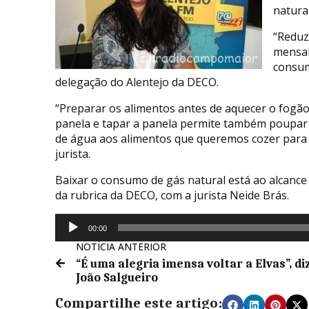
natura
“Reduz
mensal
consum
delegação do Alentejo da DECO.
“Preparar os alimentos antes de aquecer o fogã
panela e tapar a panela permite também poupar 
de água aos alimentos que queremos cozer para 
jurista.
Baixar o consumo de gás natural está ao alcanc
da rubrica da DECO, com a jurista Neide Brás.
Reprodutor
00:00
de
NOTÍCIA ANTERIOR
áudio
“É uma alegria imensa voltar a Elvas”, di
João Salgueiro
Compartilhe este artigo: