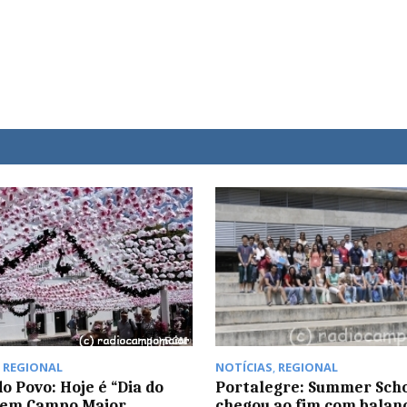
,
REGIONAL
NOTÍCIAS
,
REGIONAL
o Povo: Hoje é “Dia do
Portalegre: Summer Sch
 em Campo Maior
chegou ao fim com balan