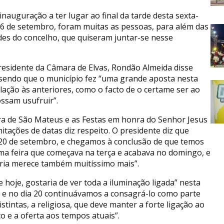
inauguração a ter lugar ao final da tarde desta sexta-
 16 de setembro, foram muitas as pessoas, para além das
des do concelho, que quiseram juntar-se nesse
esidente da Câmara de Elvas, Rondão Almeida disse
sendo que o município fez “uma grande aposta nesta
lação às anteriores, como o facto de o certame ser ao
ossam usufruir”.
ra de São Mateus e as Festas em honra do Senhor Jesus
itações de datas diz respeito. O presidente diz que
 20 de setembro, e chegamos à conclusão de que temos
ma feira que começava na terça e acabava no domingo, e
ria merece também muitíssimo mais”.
 hoje, gostaria de ver toda a iluminação ligada” nesta
 e no dia 20 continuávamos a consagrá-lo como parte
stintas, a religiosa, que deve manter a forte ligação ao
o e a oferta aos tempos atuais”.