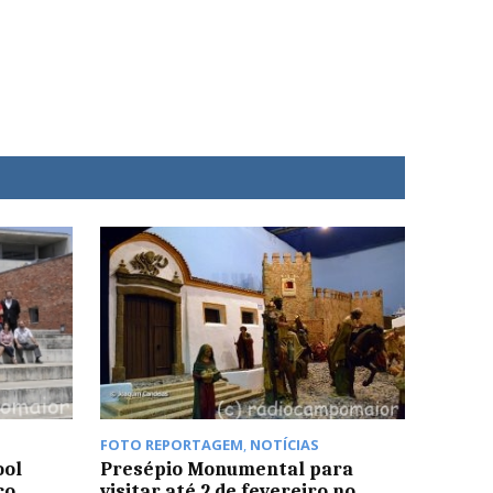
FOTO REPORTAGEM
,
NOTÍCIAS
ool
Presépio Monumental para
ço
visitar até 2 de fevereiro no