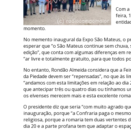
Com a 
feira,
entida
momento.
No memento inaugural da Expo São Mateus, o pr
esperar que “o São Mateus continue sem chuva, 
edição”, que conta com algumas diferenças em re
“ar livre e totalmente gratuito, para que todos p
No entanto, Rondão Almeida considera que a Fei
da Piedade devem ser “repensadas”, no que às lim
“andamos com esta limitações em relação ao dia
que antecipar três ou quatro dias ou tínhamos u
os elvenses merecem mais e esta excelente roma
O presidente diz que seria “com muito agrado que
inauguração, porque “a Confraria paga o mesmo
religiosa, porque a romaria tem duas vertentes di
dia 20 e a parte profana tem que adaptar o espaç