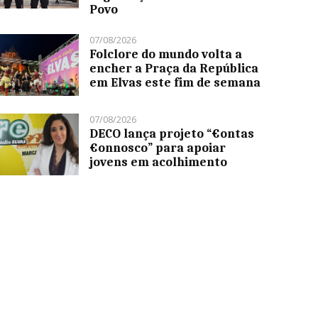
Povo
07/08/2026
Folclore do mundo volta a
encher a Praça da República
em Elvas este fim de semana
07/08/2026
DECO lança projeto “€ontas
€onnosco” para apoiar
jovens em acolhimento