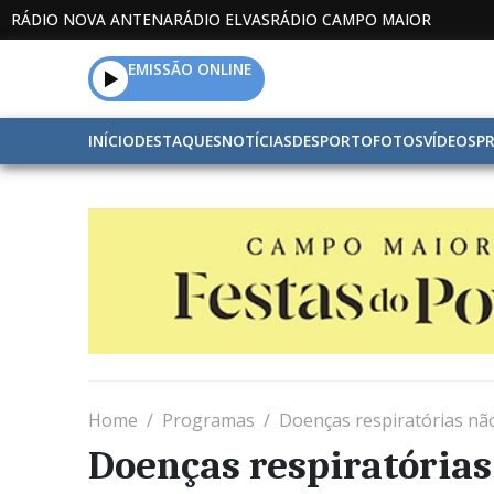
RÁDIO NOVA ANTENA
RÁDIO ELVAS
RÁDIO CAMPO MAIOR
EMISSÃO ONLINE
INÍCIO
DESTAQUES
NOTÍCIAS
DESPORTO
FOTOS
VÍDEOS
P
Home
Programas
Doenças respiratórias nã
Doenças respiratória