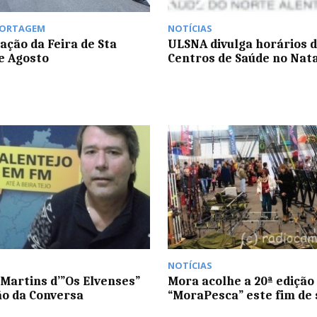
PORTAGEM
NOTÍCIAS
ação da Feira de Sta
ULSNA divulga horários 
e Agosto
Centros de Saúde no Nata
NOTÍCIAS
Martins d’”Os Elvenses”
Mora acolhe a 20ª edição
ão da Conversa
“MoraPesca” este fim de