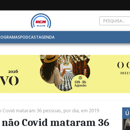
ROGRAMAS
PODCAST
AGENDA
o Covid mataram 36 pessoas, por dia, em 2019
Ú
s não Covid mataram 36