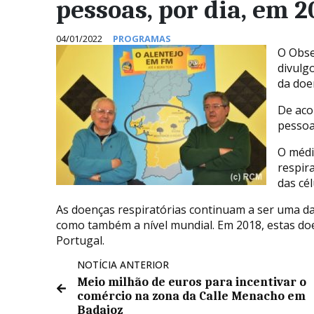
pessoas, por dia, em 2
04/01/2022
PROGRAMAS
O Obse
divulg
da doe
De aco
pessoa
O médi
respir
das cé
As doenças respiratórias continuam a ser uma da
como também a nível mundial. Em 2018, estas do
Portugal.
NOTÍCIA ANTERIOR
Meio milhão de euros para incentivar o
comércio na zona da Calle Menacho em
Badajoz