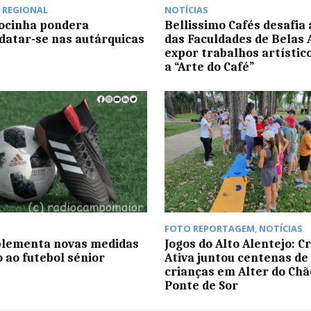
,
REGIONAL
NOTÍCIAS
ocinha pondera
Bellissimo Cafés desafia
datar-se nas autárquicas
das Faculdades de Belas 
expor trabalhos artístic
a “Arte do Café”
FOTO REPORTAGEM
,
NOTÍCIAS
plementa novas medidas
Jogos do Alto Alentejo: C
o ao futebol sénior
Ativa juntou centenas de
crianças em Alter do Chã
Ponte de Sor