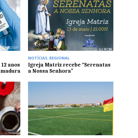
NOTÍCIAS
,
REGIONAL
 12 anos
Igreja Matriz recebe “Serenatas
emadura
a Nossa Senhora”