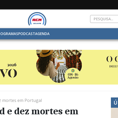
ROGRAMAS
PODCAST
AGENDA
ez mortes em Portugal
Ú
id e dez mortes em