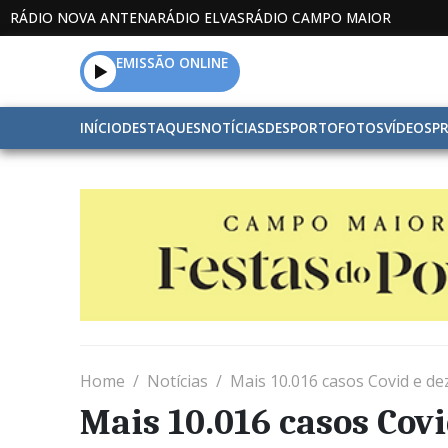
RÁDIO NOVA ANTENA
RÁDIO ELVAS
RÁDIO CAMPO MAIOR
EMISSÃO ONLINE
INÍCIO
DESTAQUES
NOTÍCIAS
DESPORTO
FOTOS
VÍDEOS
P
Home
Notícias
Mais 10.016 casos Covid e d
Mais 10.016 casos Cov