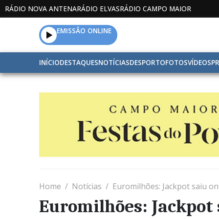
RÁDIO NOVA ANTENA
RÁDIO ELVAS
RÁDIO CAMPO MAIOR
EMISSÃO ONLINE
INÍCIO
DESTAQUES
NOTÍCIAS
DESPORTO
FOTOS
VÍDEOS
P
Home
Notícias
Euromilhões: Jackpot saiu on
Euromilhões: Jackpot 