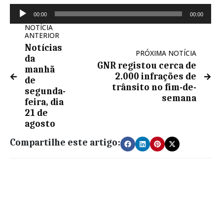
Reprodutor
00:00
00:00
de
NOTÍCIA
áudio
ANTERIOR
Notícias
PRÓXIMA NOTÍCIA
da
GNR registou cerca de
manhã
2.000 infrações de
de
trânsito no fim-de-
segunda-
semana
feira, dia
21 de
agosto
Compartilhe este artigo: