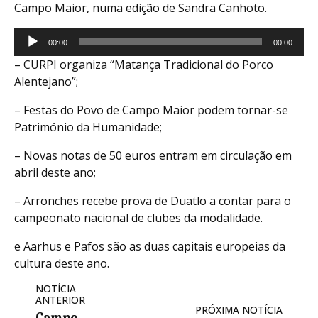
Campo Maior, numa edição de Sandra Canhoto.
Reprodutor
00:00
00:00
de
– CURPI organiza “Matança Tradicional do Porco
áudio
Alentejano”;
– Festas do Povo de Campo Maior podem tornar-se
Património da Humanidade;
– Novas notas de 50 euros entram em circulação em
abril deste ano;
– Arronches recebe prova de Duatlo a contar para o
campeonato nacional de clubes da modalidade.
e Aarhus e Pafos são as duas capitais europeias da
cultura deste ano.
NOTÍCIA
ANTERIOR
PRÓXIMA NOTÍCIA