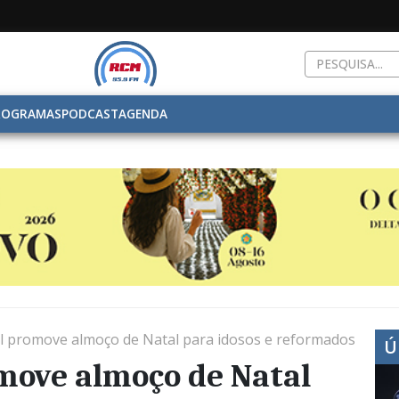
ROGRAMAS
PODCAST
AGENDA
l promove almoço de Natal para idosos e reformados
Ú
move almoço de Natal