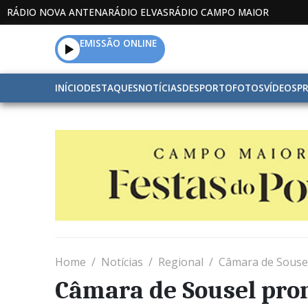
RÁDIO NOVA ANTENA
RÁDIO ELVAS
RÁDIO CAMPO MAIOR
EMISSÃO ONLINE
INÍCIO
DESTAQUES
NOTÍCIAS
DESPORTO
FOTOS
VÍDEOS
P
Home
Notícias
Regional
Câmara de Souse
Câmara de Sousel pro