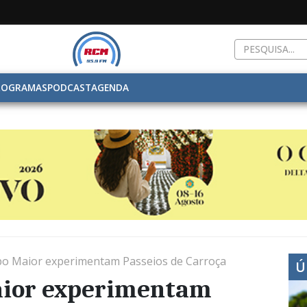
ROGRAMAS
PODCAST
AGENDA
po Maior experimentam Passeios de Carroça
Ú
aior experimentam