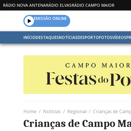
RÁDIO NOVA ANTENA
RÁDIO ELVAS
RÁDIO CAMPO MAIOR
EMISSÃO ONLINE
INÍCIO
DESTAQUES
NOTÍCIAS
DESPORTO
FOTOS
VÍDEOS
P
Home
Notícias
Regional
Crianças de Cam
Crianças de Campo M