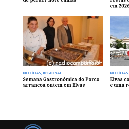
de perder nove camas
Festas 
em 202
NOTÍCIAS
,
REGIONAL
NOTÍCIAS
Semana Gastronómica do Porco
Elvas c
arrancou ontem em Elvas
e uma 