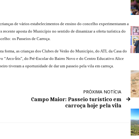
crianças de vários estabelecimentos de ensino do concelho experimentaram a
s recente aposta do Município no sentido de dinamizar a oferta turística do
celho: os Passeios de Carroça.
ta forma, as crianças dos Clubes de Verão do Município, do ATL da Casa do
o “Arco-Íris”, do Pré-Escolar do Bairro Novo e do Centro Educativo Alice
eiro tiveram a oportunidade de dar um passeio pela vila em carroça.
PRÓXIMA NOTÍCIA
Campo Maior: Passeio turístico em
carroça hoje pela vila