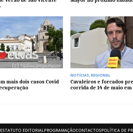
de Verão de São Vicente
Mayor no próximo sábad
6
NOTÍCIAS
,
REGIONAL
om mais dois casos Covid
Cavaleiros e forcados p
recuperação
corrida de 14 de maio em
ESTATUTO EDITORIAL
PROGRAMAÇÃO
CONTACTOS
POLÍTICA DE P