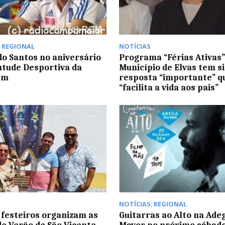
,
REGIONAL
NOTÍCIAS
o Santos no aniversário
Programa “Férias Ativas”
ntude Desportiva da
Município de Elvas tem s
em
resposta “importante” q
“facilita a vida aos pais”
NOTÍCIAS
,
REGIONAL
 festeiros organizam as
Guitarras ao Alto na Ade