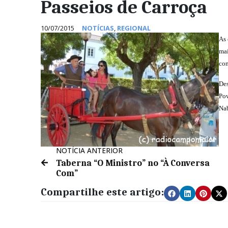
Passeios de Carroça
10/07/2015
NOTÍCIAS
,
REGIONAL
As 
mai
con
Des
Pov
Nab
NOTÍCIA ANTERIOR
Taberna “O Ministro” no “À Conversa
Com”
Compartilhe este artigo: