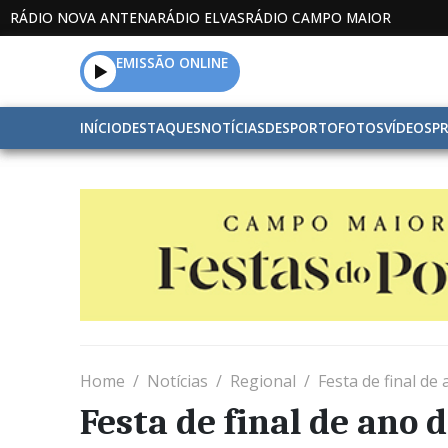
RÁDIO NOVA ANTENA
RÁDIO ELVAS
RÁDIO CAMPO MAIOR
EMISSÃO ONLINE
INÍCIO
DESTAQUES
NOTÍCIAS
DESPORTO
FOTOS
VÍDEOS
P
Home
Notícias
Regional
Festa de final de
Festa de final de ano d