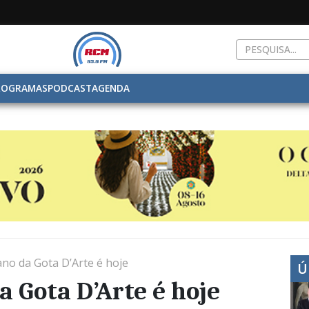
ROGRAMAS
PODCAST
AGENDA
 ano da Gota D’Arte é hoje
Ú
a Gota D’Arte é hoje