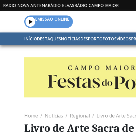
RÁDIO NOVA ANTENA
RÁDIO ELVAS
RÁDIO CAMPO MAIOR
EMISSÃO ONLINE
INÍCIO
DESTAQUES
NOTÍCIAS
DESPORTO
FOTOS
VÍDEOS
P
Home
Notícias
Regional
Livro de Arte Sa
Livro de Arte Sacra d