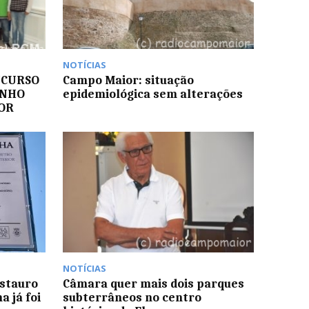
NOTÍCIAS
NCURSO
Campo Maior: situação
ENHO
epidemiológica sem alterações
OR
NOTÍCIAS
estauro
Câmara quer mais dois parques
 já foi
subterrâneos no centro