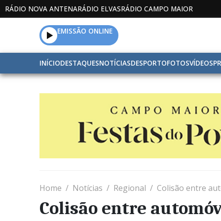
RÁDIO NOVA ANTENA
RÁDIO ELVAS
RÁDIO CAMPO MAIOR
EMISSÃO ONLINE
INÍCIO
DESTAQUES
NOTÍCIAS
DESPORTO
FOTOS
VÍDEOS
P
Home
Notícias
Regional
Colisão entre au
Colisão entre automóv