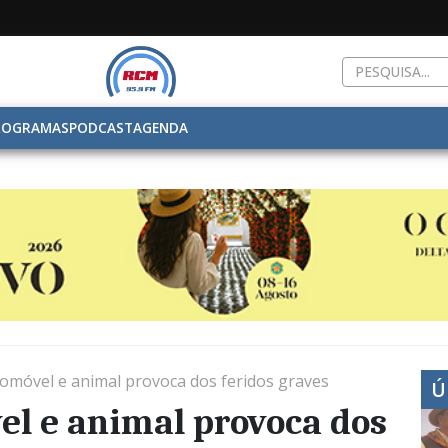
ROGRAMAS
PODCAST
AGENDA
tomóvel e animal provoca dos feridos graves
Ú
el e animal provoca dos