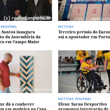
,
REGIONAL
NOTÍCIAS
 Santos inaugura
Terceiro prémio do Euro
ão da Assembleia da
sai a apostador em Portu
ica em Campo Maior
NOTÍCIAS
,
REGIONAL
ixe dá a conhecer
Elvas: Sarau Desportivo
os em madeira na Casa
promoveu integração de 