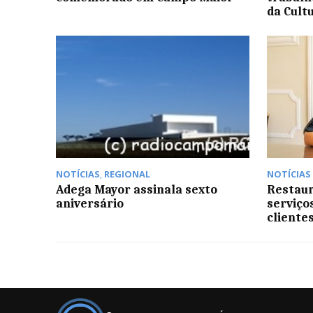
da Cult
NOTÍCIAS
,
REGIONAL
NOTÍCIAS
Adega Mayor assinala sexto
Restaur
aniversário
serviço
cliente