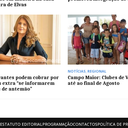
ura de Elvas
NOTÍCIAS
,
REGIONAL
antes podem cobrar por
Campo Maior: Clubes de 
s extra “se informarem
até ao final de Agosto
s de antemão”
ESTATUTO EDITORIAL
PROGRAMAÇÃO
CONTACTOS
POLÍTICA DE P