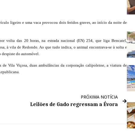
ículo ligeiro e uma vaca provocou dois feridos graves, ao início da noite de
por volta das 20 horas, na estrada nacional (EN) 254, que liga Bencatel,
sa, à vila de Redondo. Ao que tudo indica, o animal encontrava-se à solta e
o despiste do automóvel.
 de Vila Viçosa, duas ambulâncias da corporação calipolense, a viatura de
Republicana.
PRÓXIMA NOTÍCIA
Leilões de Gado regressam a Évora