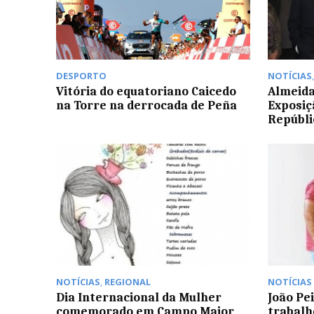
DESPORTO
NOTÍCIAS
Vitória do equatoriano Caicedo
Almeida
na Torre na derrocada de Peña
Exposiç
Repúbl
NOTÍCIAS
,
REGIONAL
NOTÍCIAS
Dia Internacional da Mulher
João Pe
comemorado em Campo Maior
trabalh