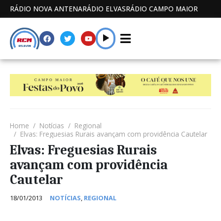
RÁDIO NOVA ANTENA
RÁDIO ELVAS
RÁDIO CAMPO MAIOR
Home
Notícias
Regional
Elvas: Freguesias Rurais avançam com providência Cautelar
Elvas: Freguesias Rurais
avançam com providência
Cautelar
18/01/2013
NOTÍCIAS
,
REGIONAL