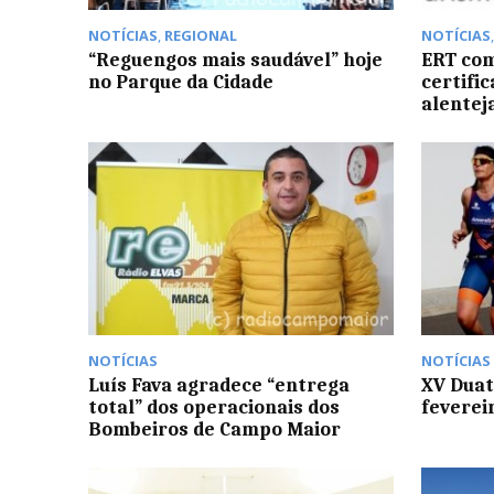
NOTÍCIAS
,
REGIONAL
NOTÍCIAS
“Reguengos mais saudável” hoje
ERT com
no Parque da Cidade
certifi
alentej
NOTÍCIAS
NOTÍCIAS
Luís Fava agradece “entrega
XV Duat
total” dos operacionais dos
feverei
Bombeiros de Campo Maior