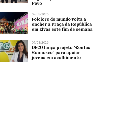
Povo
07/08/2026
Folclore do mundo volta a
encher a Praça da República
em Elvas este fim de semana
07/08/2026
DECO lança projeto “€ontas
€onnosco” para apoiar
jovens em acolhimento