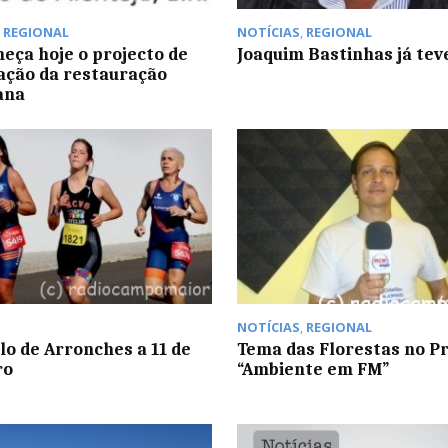
,
REGIONAL
NOTÍCIAS
,
REGIONAL
eça hoje o projecto de
Joaquim Bastinhas já tev
cação da restauração
ana
NOTÍCIAS
,
REGIONAL
lo de Arronches a 11 de
Tema das Florestas no 
ro
“Ambiente em FM”