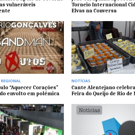
ias vulneráveis
Torneio Internacional Ci
iente
Elvas na Conversa
,
REGIONAL
NOTÍCIAS
ulo “Aquecer Corações”
Cante Alentejano celebr
do envolto em polémica
Feira do Queijo de Rio de