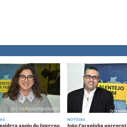
AS
NOTÍCIAS
nsidera apoio do Governo
João Carapinha apresent