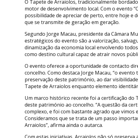
O Tapete de Arraiolos, tradicionalmente bordado
motor de desenvolvimento local. Com o evento “O
possibilidade de apreciar de perto, entre hoje e 
que se transmite de geração em geração.
Segundo Jorge Macau, presidente da Câmara Munic
estratégicos do evento são a valorização, salvag
dinamização da economia local envolvendo todos
como destino cultural capaz de atrair novos públi
O evento oferece a oportunidade de contacto dire
concelho. Como destaca Jorge Macau, “o evento 
preservação deste património, ao dar visibilidad
Tapete de Arraiolos enquanto elemento identitári
Um marco histórico recente foi a certificação do 
deste património ao concelho. “A questão da cer
complexo, e foi com bastante agrado que vimos e
Consideramos que se trata de um passo importan
Arraiolos”, afirma ainda o autarca.
Com estas iniciativas, Arraiolos não só preserva