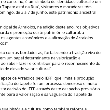
 no concelho, é um símbolo de identidade cultural e um
 Tapete está na Rua”, visitantes e moradores têm
domingo, de 3 a 7 de junho, este património ancestral
ipal de Arraiolos, na edição deste ano, “os objetivos
uarda e promoção deste património cultural, a
 os agentes económicos e a afirmação de Arraiolos
cos”.
to com as bordadeiras, fortalecendo a tradição viva do
tem um papel determinante na valorização e
e ao saber-fazer e contribuir para o reconhecimento do
o de elevado valor cultural”.
Tapete de Arraiolos pelo IEFP, que limita a produção
tificação do tapete foi um processo demoroso e muito
sta decisão do IEFP através deste despacho provisório.
te para a valorização e salvaguarda do Tapete de
 a sua história e cultura, como também reforça a