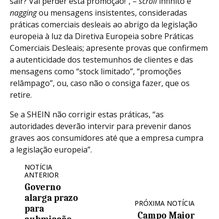
sair? Vai perder esta promoção!”, –
scroll
infinito e
nagging
ou mensagens insistentes, consideradas
práticas comerciais desleais ao abrigo da legislação
europeia à luz da Diretiva Europeia sobre Práticas
Comerciais Desleais; apresente provas que confirmem
a autenticidade dos testemunhos de clientes e das
mensagens como “stock limitado”, “promoções
relâmpago”, ou, caso não o consiga fazer, que os
retire.
Se a SHEIN não corrigir estas práticas, “as
autoridades deverão intervir para prevenir danos
graves aos consumidores até que a empresa cumpra
a legislação europeia”.
NOTÍCIA
ANTERIOR
Governo
alarga prazo
PRÓXIMA NOTÍCIA
para
Campo Maior