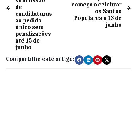
submissão
começa a celebrar
de
os Santos
candidaturas
Populares a 13 de
ao pedido
junho
único sem
penalizações
até 15 de
junho
Compartilhe este artigo: