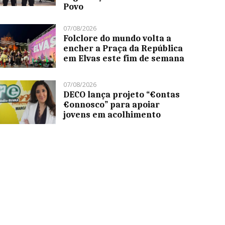
Povo
07/08/2026
Folclore do mundo volta a
encher a Praça da República
em Elvas este fim de semana
07/08/2026
DECO lança projeto “€ontas
€onnosco” para apoiar
jovens em acolhimento