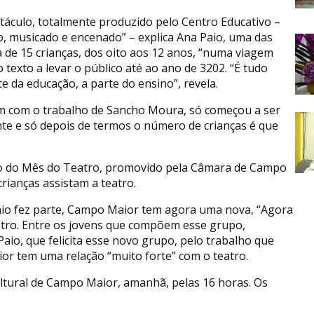
táculo, totalmente produzido pelo Centro Educativo –
to, musicado e encenado” – explica Ana Paio, uma das
 de 15 crianças, dos oito aos 12 anos, “numa viagem
texto a levar o público até ao ano de 3202. “É tudo
 da educação, a parte do ensino”, revela.
ém com o trabalho de Sancho Moura, só começou a ser
nte e só depois de termos o número de crianças é que
ão do Mês do Teatro, promovido pela Câmara de Campo
rianças assistam a teatro.
 Paio fez parte, Campo Maior tem agora uma nova, “Agora
eatro. Entre os jovens que compõem esse grupo,
io, que felicita esse novo grupo, pelo trabalho que
or tem uma relação “muito forte” com o teatro.
ltural de Campo Maior, amanhã, pelas 16 horas. Os