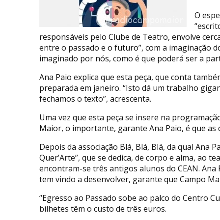
O espe
“escri
responsáveis pelo Clube de Teatro, envolve cerca
entre o passado e o futuro”, com a imaginação do 
imaginado por nós, como é que poderá ser a parte
Ana Paio explica que esta peça, que conta tamb
preparada em janeiro. “Isto dá um trabalho giga
fechamos o texto”, acrescenta.
Uma vez que esta peça se insere na programaç
Maior, o importante, garante Ana Paio, é que as c
Depois da associação Blá, Blá, Blá, da qual Ana
Quer’Arte”, que se dedica, de corpo e alma, ao t
encontram-se três antigos alunos do CEAN. Ana Pa
tem vindo a desenvolver, garante que Campo Mai
“Egresso ao Passado sobe ao palco do Centro Cu
bilhetes têm o custo de três euros.